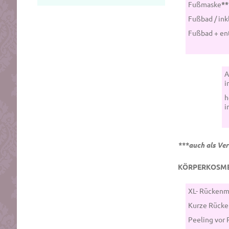
Fußmaske
**
Fußbad / ink
Fußbad + en
A
i
h
i
***auch als Ver
KÖRPERKOSM
XL- Rückenm
Kurze Rücke
Peeling vor