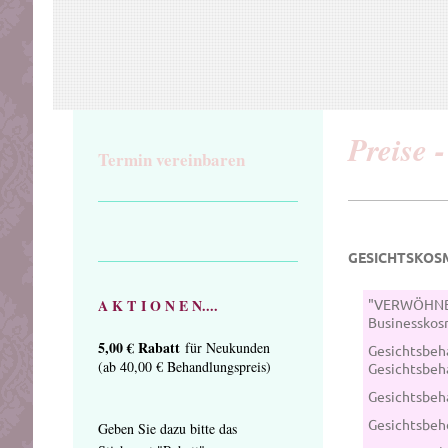
Preise 
Termin vereinbaren
GESICHTSKOS
A K T
I O
N E N....
"VERWÖHNB
Businesskos
5,00 € Rabatt
für Neukunden
Gesichtsbe
(ab 40,00 € Behandlungspreis)
Gesichtsbe
Gesichtsbeh
Gesichtsbeh
Geben Sie dazu bitte das