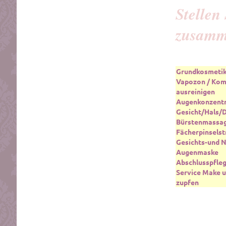
Stellen
zusam
Grundkosmetik 
Vapozon / Kom
ausreinigen
Augenkonzent
Gesicht/Hals/
Bürstenmassa
Fächerpinselst
Gesichts-und 
Augenmaske
Abschlusspfle
Service Make 
zupfen