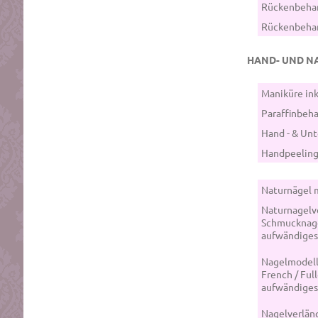
Rückenbeha
Rückenbeha
HAND- UND N
Maniküre ink
Paraffinbeha
Hand - & Un
Handpeeling
Naturnägel m
Naturnagelve
Schmucknag
aufwändiges
Nagelmodella
French / Ful
aufwändiges
Nagelverlän