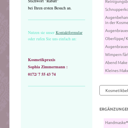
Stichwort "Rabatt"
Reinigungs
bei Ihren ersten Besuch an.
Schnupperk
Augenbehan
in der
Augenbrauen
Nutzen sie unser
Kontaktformular
Oberlippe/ 
oder rufen Sie uns einfach an:
Augenbraue
Wimpern fär
Kosmetikpraxis
Abend Make
Sophia Zimmermann :
Kleines Ma
0172/ 7 55 43 74
Kosmetikbe
ERGÄNZUNGEN
Handmaske